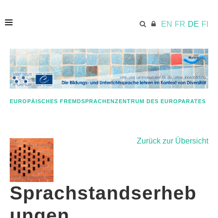
EN
FR
DE
FI
HOME
ECML.AT
EUROPÄISCHES FREMDSPRACHENZENTRUM DES EUROPARATES
KURZINFORMATION
Zurück zur Übersicht
MATERIALIEN
Sprachstandserheb
RESSOURCEN
ungen