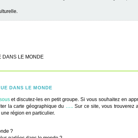
lturelle.
E DANS LE MONDE
S
IQUE DANS LE MONDE
sous
et discutez-les en petit groupe. Si vous souhaitez en appr
lter la carte géographique du
…..
Sur ce site, vous trouverez 
une région en particulier.
monde ?
 plus parlées dans le monde ?