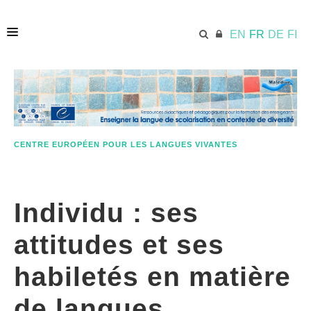
EN
FR
DE
FI
ACCUEIL
ECML.AT
CENTRE EUROPÉEN POUR LES LANGUES VIVANTES
QUELQUES MOTS SUR CETTE APPROCHE
Individu : ses
MATÉRIELS PÉDAGOGIES
attitudes et ses
habiletés en matière
RESSOURCES SUPPLÉMENTAIRES
de langues