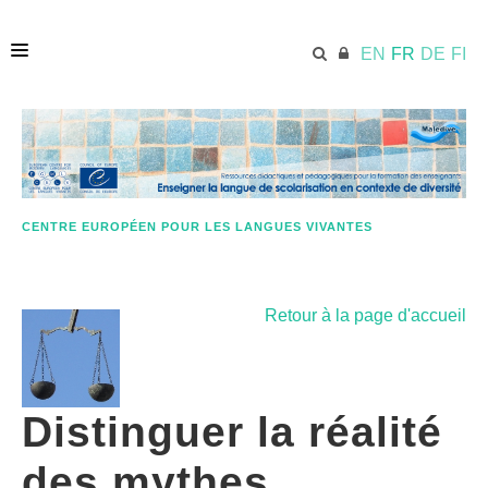
EN
FR
DE
FI
ACCUEIL
ECML.AT
CENTRE EUROPÉEN POUR LES LANGUES VIVANTES
QUELQUES MOTS SUR CETTE APPROCHE
Retour à la page d'accueil
MATÉRIELS PÉDAGOGIES
Distinguer la réalité
RESSOURCES SUPPLÉMENTAIRES
des mythes