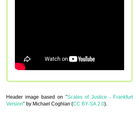
Header image based on "
Scales of Justice - Frankfurt
Version
" by Michael Coghlan (
CC BY-SA 2.0
).