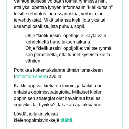
Vaihtoehtoisesti voidaan toimia ryhmissä niin,
että yksi opettaa lyhyen informaalin “kielikurssin”
toisille (ehdotus: perussanastoa, verbejä tai
tervehdyksiä). Mikä tahansa kieli, jota yksi tai
useampi osallistujista puhuu, sopii.
Ohje “kielikurssin” opettajille: käytä vain
kohdekieltä harjoituksen aikana.
Ohje “kielikurssin” oppijoille: valitse ryhmä
sen perusteella, että tunnet kyseistä kieltä
vähiten.
Pohtikaa kokemuksianne tämän lomakkeen
(
reflection sheet
) avulla.
Kaikki oppivat kieliä eri tavoin, ja kaikilla on
erilaisia oppimisstrategioita. Millaiset kielen
oppimisen strategiat olet havainnut itsellesi
sopiviksi tai hyviksi? Jakakaa ajatuksianne.
Löydät joitakin yleisiä
kielenoppimisvinkkejä
täältä
.​