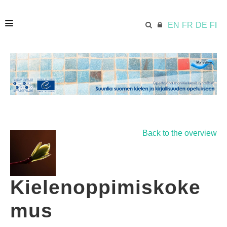
EN
FR
DE
FI
HOME
ECML.AT
Back to the overview
APPROACH IN A NUTSHELL
STUDY MATERIALS
Kielenoppimiskoke
mus
RESOURCES AND LINKS