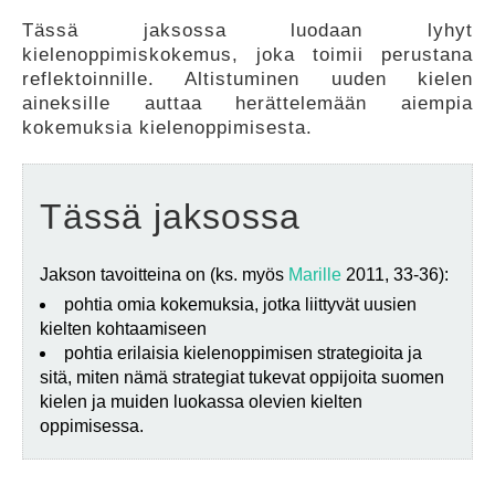
Tässä jaksossa luodaan lyhyt
FEEDBACK
kielenoppimiskokemus, joka toimii perustana
reflektoinnille. Altistuminen uuden kielen
aineksille auttaa herättelemään aiempia
kokemuksia kielenoppimisesta.
Tässä jaksossa
Jakson tavoitteina on (ks. myös
Marille
2011, 33-36):
pohtia omia kokemuksia, jotka liittyvät uusien
kielten kohtaamiseen
pohtia erilaisia kielenoppimisen strategioita ja
sitä, miten nämä strategiat tukevat oppijoita suomen
kielen ja muiden luokassa olevien kielten
oppimisessa.